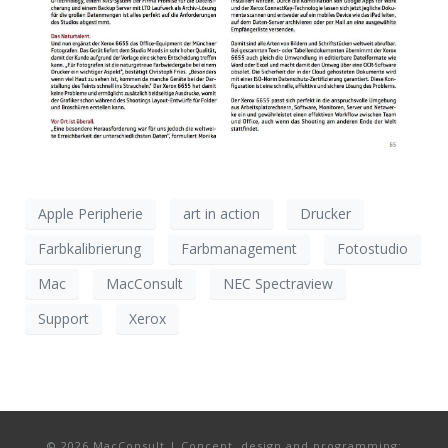
Apple Peripherie
art in action
Drucker
Farbkalibrierung
Farbmanagement
Fotostudio
Mac
MacConsult
NEC Spectraview
Support
Xerox
© 2026 MacConsult | Concept, design and programming: