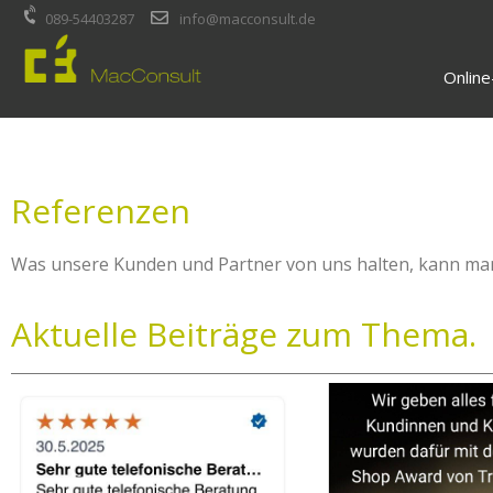
Inhalt
089-54403287
info@macconsult.de
springen
Onlin
Referenzen
Was unsere Kunden und Partner von uns halten, kann man
Aktuelle Beiträge zum Thema.