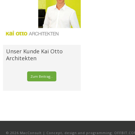
Unser Kunde Kai Otto
Architekten
Zum Beitrag...
© 2026 MacConsult | Concept, design and programming: OFFBIT.C