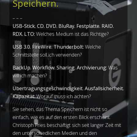
Speichern.
– – –
USB-Stick. CD. DVD. BluRay. Festplatte. RAID.
RDX. LTO:
Welches Medium ist das Richtige?
USB 3.0. FireWire. Thunderbolt:
Welche
Schnittstelle soll ich verwenden?
BackUp. Workflow. Sharing. Archivierung:
Was
will ich machen?
Übertragungsgeschwindigkeit. Ausfallsicherheit.
Kapazität:
Worauf muss ich achten?
Sie sehen, das Thema Speichern ist nicht so
einfach, wie es auf den ersten Blick erscheint.
Christoph Fries beschäftigt sich seit langer Zeit mit
den unterschiedlichen Medien und den