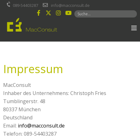
Inhalt
089-54403287
info@macconsult.de
springen
Impressum
MacConsult
Inhaber des Unternehmens: Christoph Fries
Tumblingerstr. 48
80337 München
Deutschland
Email:
info@macconsult.de
Telefon: 089-54403287