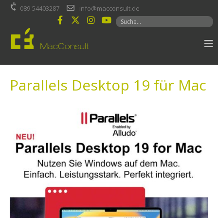
Inhalt
089-54403287
info@macconsult.de
springen
Parallels Desktop 19 für Mac