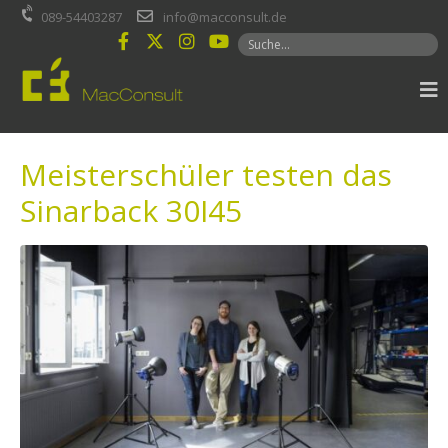
Inhalt
089-54403287
info@macconsult.de
springen
Meisterschüler testen das
Sinarback 30I45