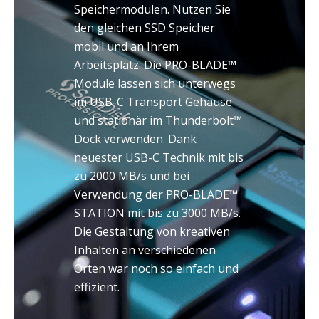
Speichermodulen. Nutzen Sie
den gleichen SSD Speicher
mobil und an Ihrem
Arbeitsplatz. Die PRO-BLADE™
Module lassen sich unterwegs
im USB-C Transport Gehäuse
und stationär im Thunderbolt™
Dock verwenden. Dank
neuester USB-C Technik mit bis
zu 2000 MB/s und bei
Verwendung der PRO-BLADE™
STATION mit bis zu 3000 MB/s.
Die Gestaltung von kreativen
Inhalten an verschiedenen
Orten war noch so einfach und
effizient.