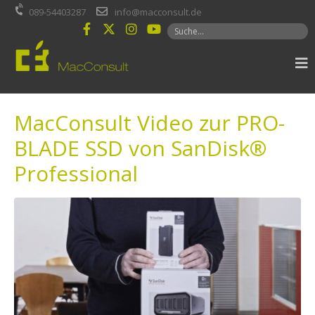
Inhalt
089-54403287
info@macconsult.de
springen
MacConsult Video zur PRO-
BLADE SSD von SanDisk®
Professional