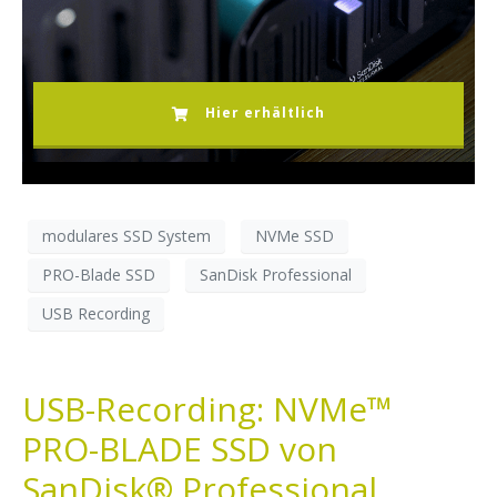
Hier erhältlich
modulares SSD System
NVMe SSD
PRO-Blade SSD
SanDisk Professional
USB Recording
USB-Recording: NVMe™
PRO-BLADE SSD von
SanDisk® Professional