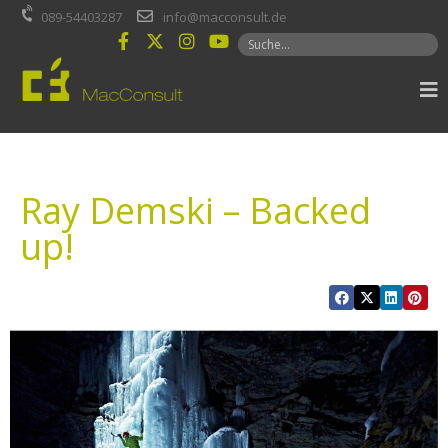
Inhalt
089-54403287
info@macconsult.de
springen
Ray Demski – Backed
up!