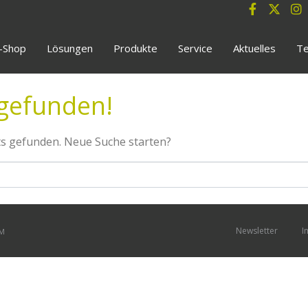
e-Shop
Lösungen
Produkte
Service
Aktuelles
Te
 gefunden!
ts gefunden. Neue Suche starten?
Newsletter
I
OM